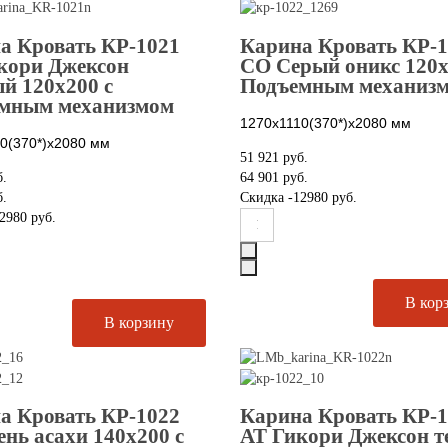
а Кровать КР-1021
Карина Кровать КР-
кори Джексон
СО Серый оникс 120х
ый 120х200 с
Подъемным механиз
мным механизмом
1270х1110(370*)х2080
мм
0(370*)х2080
мм
51 921 руб.
б.
64 901 руб.
б.
Скидка
-12980 руб.
2980 руб.
а Кровать КР-1022
Карина Кровать КР-
ень асахи 140х200 с
АТ Гикори Джексон 