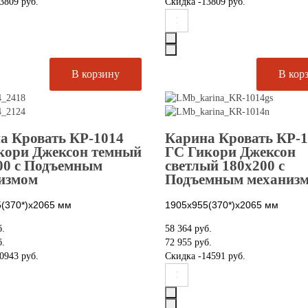
3809 руб.
Скидка
-13809 руб.
а Кровать КР-1014
Карина Кровать КР-
кори Джексон темный
ГС Гикори Джексон
00 с Подъемным
светлый 180х200 с
измом
Подъемным механиз
(370*)х2065
мм
1905х955(370*)х2065
мм
б.
58 364 руб.
б.
72 955 руб.
0943 руб.
Скидка
-14591 руб.