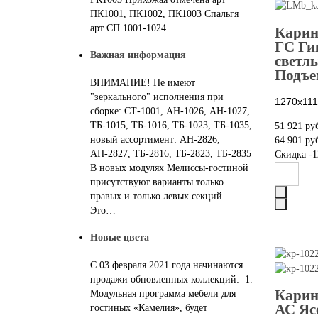
ПК1001, ПК1002, ПК1003 Спальгя
арт СП 1001-1024
Карин
ГС Ги
Важная информация
светл
Подъе
ВНИМАНИЕ! Не имеют
"зеркального" исполнения при
1270х111
сборке: СТ-1001, АН-1026, АН-1027,
ТБ-1015, ТБ-1016, ТБ-1023, ТБ-1035,
51 921 ру
новый ассортимент: АН-2826,
64 901 ру
АН-2827, ТБ-2816, ТБ-2823, ТБ-2835
Скидка
-1
В новых модулях Мелиссы-гостиной
присутствуют варианты только
правых и только левых секций.
Это…
Новые цвета
С 03 февраля 2021 года начинаются
продажи обновленных коллекций: 1.
Карин
Модульная программа мебели для
АС Яс
гостиных «Камелия», будет