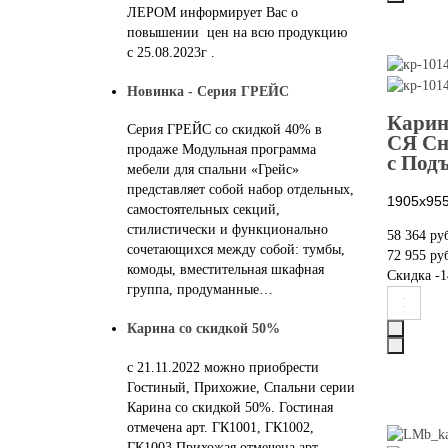
ЛЕРОМ информирует Вас о
повышении цен на всю продукцию
с 25.08.2023г .
Новинка - Серия ГРЕЙС
Карин
Серия ГРЕЙС со скидкой 40% в
СЯ Сн
продаже Модульная программа
с Под
мебели для спальни «Грейс»
представляет собой набор отдельных,
1905х955
самостоятельных секций,
стилистически и функционально
58 364 ру
сочетающихся между собой: тумбы,
72 955 ру
комоды, вместительная шкафная
Скидка
-1
группа, продуманные…
Карина со скидкой 50%
с 21.11.2022 можно приобрести
Гостиный, Прихожие, Спальни серии
Карина со скидкой 50%. Гостиная
отмечена арт. ГК1001, ГК1002,
ГК1003 Прихожая отмечена арт