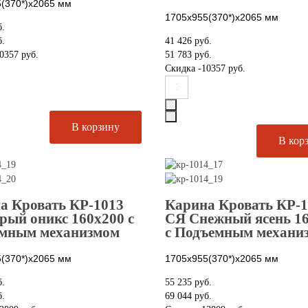
(370*)х2065
мм
1705х955(370*)х2065
мм
б.
б.
41 426 руб.
0357 руб.
51 783 руб.
Скидка
-10357 руб.
а Кровать КР-1013
Карина Кровать КР-
рый оникс 160х200 с
СЯ Снежный ясень 1
мным механизмом
с Подъемным механи
(370*)х2065
мм
1705х955(370*)х2065
мм
б.
55 235 руб.
б.
69 044 руб.