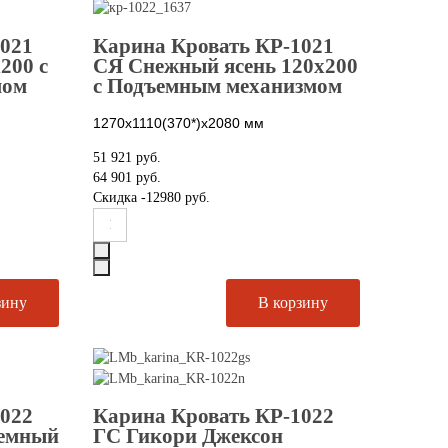
1021
Карина Кровать КР-1021
200 с
СЯ Снежный ясень 120х200
мом
с Подъемным механизмом
1270х1110(370*)х2080
мм
51 921 руб.
64 901 руб.
Скидка
-12980 руб.
1022
Карина Кровать КР-1022
темный
ГС Гикори Джексон