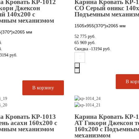
а Кровать КР-1012
Карина Кровать КР-
кори Джексон
СО Серый оникс 140х
ый 140х200 с
Подъемным механиз
мным механизмом
1505х955(370*)х2065
мм
(370*)х2065
мм
52 775 руб.
б.
65 969 руб.
б.
Скидка
-13194 руб.
3194 руб.
а Кровать КР-1013
Карина Кровать КР-
ень асахи 160х200 с
АТ Гикори Джексон 
мным механизмом
160х200 с Подъемны
механизмом