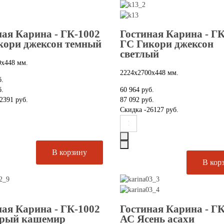
ная Карина - ГК-1002
Гостиная Карина - Г
кори джексон темный
ГС Гикори джексон
светлый
0х448 мм.
2224х2700х448 мм.
б.
б.
60 964 руб.
2391 руб.
87 092 руб.
Скидка
-26127 руб.
ная Карина - ГК-1002
Гостиная Карина - Г
рый кашемир
АС Ясень асахи