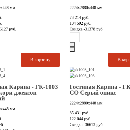
0х448 мм.
2224х2880х448 мм.
б.
73 214 руб.
б.
104 592 руб.
6127 руб.
Скидка
-31378 руб.
ная Карина - ГК-1003
Гостиная Карина - Г
кори джексон
СО Серый оникс
ый
2224х2880х448 мм.
0х448 мм.
85 431 руб.
б.
122 044 руб.
уб.
Скидка
-36613 руб.