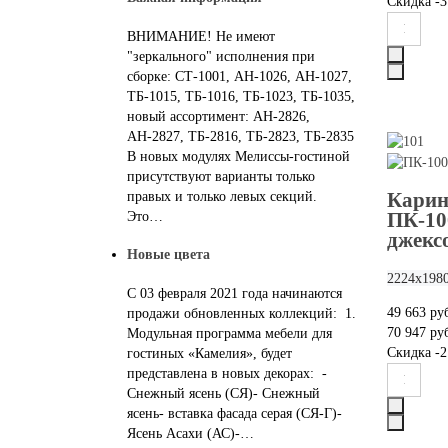
Скидка
-3
ВНИМАНИЕ! Не имеют
"зеркального" исполнения при
сборке: СТ-1001, АН-1026, АН-1027,
ТБ-1015, ТБ-1016, ТБ-1023, ТБ-1035,
новый ассортимент: АН-2826,
АН-2827, ТБ-2816, ТБ-2823, ТБ-2835
В новых модулях Мелиссы-гостиной
присутствуют варианты только
Карин
правых и только левых секций.
ПК-10
Это…
джекс
Новые цвета
2224х198
С 03 февраля 2021 года начинаются
49 663 ру
продажи обновленных коллекций: 1.
70 947 ру
Модульная программа мебели для
Скидка
-2
гостиных «Камелия», будет
представлена в новых декорах: -
Снежный ясень (СЯ)- Снежный
ясень- вставка фасада серая (СЯ-Г)-
Ясень Асахи (АС)-…