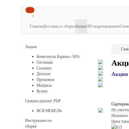
×
Главная
Доставка и сборка
Акции
3D моделирование
Схем
Акции
Глав
Комплекты Карина -50%
Акц
Гостиные
Спальни
Акция
Детские
Прихожие
Матрасы
Кухни
Скачать каталог
PDF
Сортирова
По умолч
ВСЯ МЕБЕЛЬ
Название 
Инструкция по
Цена това
сборке