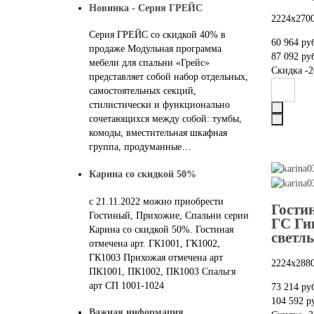
Новинка - Серия ГРЕЙС
2224х270
Серия ГРЕЙС со скидкой 40% в
60 964 ру
продаже Модульная программа
87 092 ру
мебели для спальни «Грейс»
Скидка
-2
представляет собой набор отдельных,
самостоятельных секций,
стилистически и функционально
сочетающихся между собой: тумбы,
комоды, вместительная шкафная
группа, продуманные…
Карина со скидкой 50%
с 21.11.2022 можно приобрести
Гости
Гостиный, Прихожие, Спальни серии
ГС Ги
Карина со скидкой 50%. Гостиная
светл
отмечена арт. ГК1001, ГК1002,
ГК1003 Прихожая отмечена арт
2224х288
ПК1001, ПК1002, ПК1003 Спальгя
арт СП 1001-1024
73 214 ру
104 592 р
Важная информация