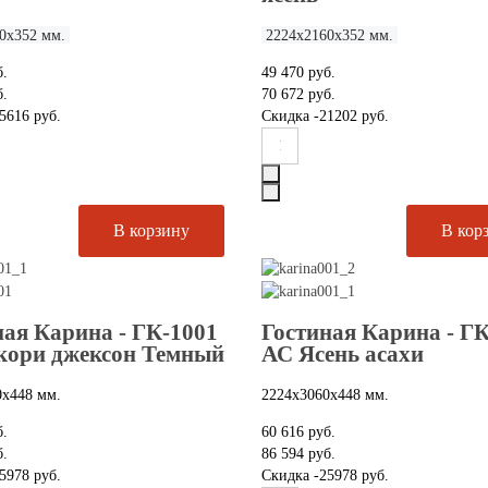
0х352 мм.
2224х2160х352 мм.
б.
49 470 руб.
б.
70 672 руб.
5616 руб.
Скидка
-21202 руб.
ная Карина - ГК-1001
Гостиная Карина - Г
кори джексон Темный
АС Ясень асахи
0х448 мм.
2224х3060х448 мм.
б.
60 616 руб.
б.
86 594 руб.
5978 руб.
Скидка
-25978 руб.