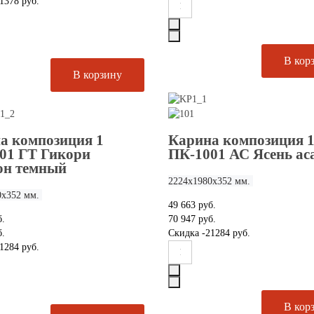
1378 руб.
а композиция 1
Карина композиция 
01 ГТ Гикори
ПК-1001 АС Ясень ас
он темный
2224х1980х352 мм.
0х352 мм.
49 663 руб.
б.
70 947 руб.
б.
Скидка
-21284 руб.
1284 руб.