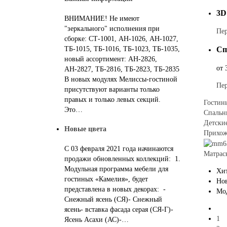
3D
ВНИМАНИЕ! Не имеют
"зеркального" исполнения при
Пер
сборке: СТ-1001, АН-1026, АН-1027,
Сп
ТБ-1015, ТБ-1016, ТБ-1023, ТБ-1035,
новый ассортимент: АН-2826,
от
АН-2827, ТБ-2816, ТБ-2823, ТБ-2835
В новых модулях Мелиссы-гостиной
Пер
присутствуют варианты только
правых и только левых секций.
Гостин
Это…
Спальн
Детски
Новые цвета
Прихо
С 03 февраля 2021 года начинаются
Матрас
продажи обновленных коллекций: 1.
Модульная программа мебели для
Хи
гостиных «Камелия», будет
Но
представлена в новых декорах: -
Мо
Снежный ясень (СЯ)- Снежный
ясень- вставка фасада серая (СЯ-Г)-
1
Ясень Асахи (АС)-…