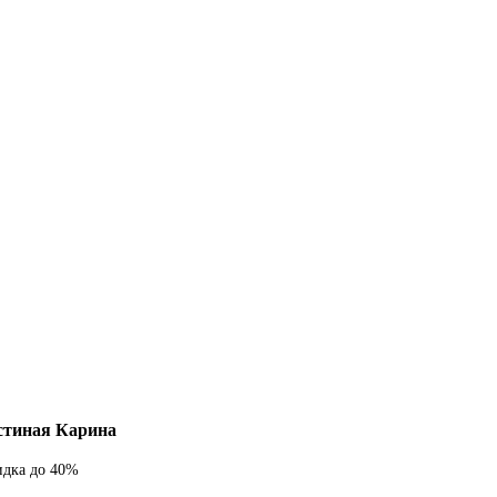
стиная Карина
идка
до 40%