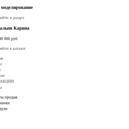
 моделирование
ейти в раздел
альня Карина
30 000
руб.
ейти в каталог
ыe
и
е
жие
АКЦИИ
ы
ты продаж
винки
дули