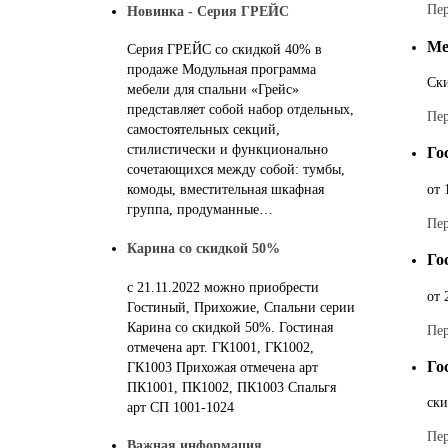
Пер
Новинка - Серия ГРЕЙС
Ме
Серия ГРЕЙС со скидкой 40% в
продаже Модульная программа
Ск
мебели для спальни «Грейс»
представляет собой набор отдельных,
Пер
самостоятельных секций,
стилистически и функционально
Го
сочетающихся между собой: тумбы,
от
комоды, вместительная шкафная
группа, продуманные…
Пер
Карина со скидкой 50%
Го
с 21.11.2022 можно приобрести
от
Гостиный, Прихожие, Спальни серии
Карина со скидкой 50%. Гостиная
Пер
отмечена арт. ГК1001, ГК1002,
Го
ГК1003 Прихожая отмечена арт
ПК1001, ПК1002, ПК1003 Спальгя
ск
арт СП 1001-1024
Пер
Важная информация