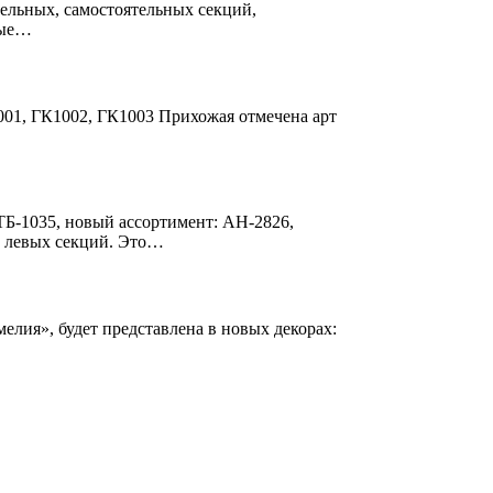
ельных, самостоятельных секций,
ные…
001, ГК1002, ГК1003 Прихожая отмечена арт
Б-1035, новый ассортимент: АН-2826,
о левых секций. Это…
елия», будет представлена в новых декорах: