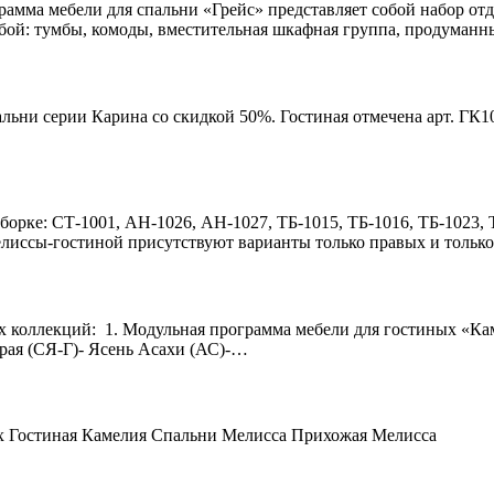
амма мебели для спальни «Грейс» представляет собой набор отд
бой: тумбы, комоды, вместительная шкафная группа, продуман
льни серии Карина со скидкой 50%. Гостиная отмечена арт. ГК1
ке: СТ-1001, АН-1026, АН-1027, ТБ-1015, ТБ-1016, ТБ-1023, Т
елиссы-гостиной присутствуют варианты только правых и тольк
 коллекций: 1. Модульная программа мебели для гостиных «Кам
ерая (СЯ-Г)- Ясень Асахи (АС)-…
тах Гостиная Камелия Спальни Мелисса Прихожая Мелисса