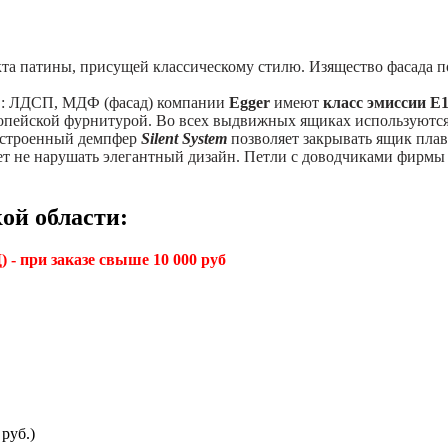
кта патины, присущей классическому стилю. Изящество фасада п
в: ЛДСП, МДФ (фасад) компании
Egger
имеют
класс эмиссии Е
пейской фурнитурой. Во всех выдвижных ящиках используютс
Встроенный демпфер
Silent System
позволяет закрывать ящик пла
яет не нарушать элегантный дизайн. Петли с доводчиками фирм
ой области:
 - при заказе свыше 10 000 руб
руб.)