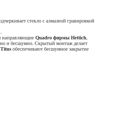
одчеркивает стекло с алмазной гравировкой
1
.
я направляющие
Quadro фирмы Hettich
,
вно и бесшумно. Скрытый монтаж делает
ы
Titus
обеспечивают бесшумное закрытие