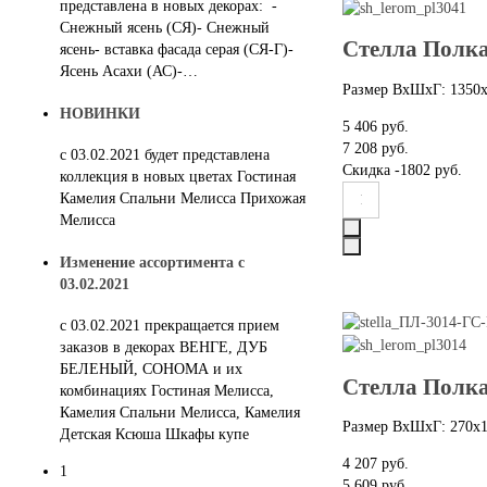
представлена в новых декорах: -
Снежный ясень (СЯ)- Снежный
Стелла Полк
ясень- вставка фасада серая (СЯ-Г)-
Ясень Асахи (АС)-…
Размер ВхШхГ: 1350
НОВИНКИ
5 406 руб.
7 208 руб.
с 03.02.2021 будет представлена
Скидка
-1802 руб.
коллекция в новых цветах Гостиная
Камелия Спальни Мелисса Прихожая
Мелисса
Изменение ассортимента с
03.02.2021
c 03.02.2021 прекращается прием
заказов в декорах ВЕНГЕ, ДУБ
БЕЛЕНЫЙ, СОНОМА и их
Стелла Полк
комбинациях Гостиная Мелисса,
Камелия Спальни Мелисса, Камелия
Размер ВхШхГ: 270х
Детская Ксюша Шкафы купе
4 207 руб.
1
5 609 руб.