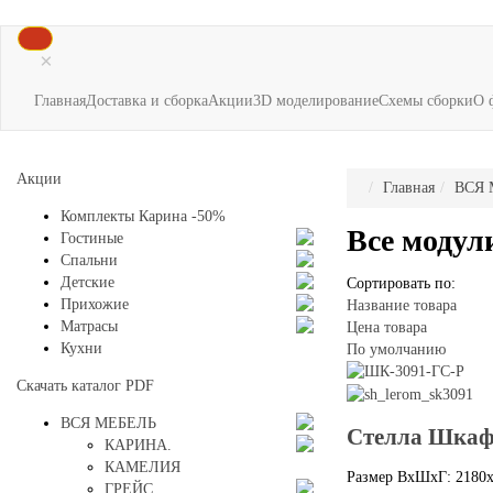
×
Главная
Доставка и сборка
Акции
3D моделирование
Схемы сборки
О 
Акции
Главная
ВСЯ 
Комплекты Карина -50%
Все модул
Гостиные
Спальни
Детские
Сортировать по:
Прихожие
Название товара
Матрасы
Цена товара
Кухни
По умолчанию
Скачать каталог
PDF
ВСЯ МЕБЕЛЬ
Стелла Шкаф
КАРИНА.
КАМЕЛИЯ
Размер ВхШхГ: 2180
ГРЕЙС.