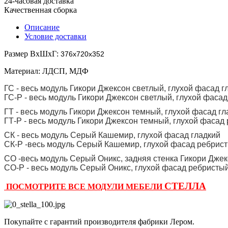
24-часовая доставка
Качественная сборка
Описание
Условие доставки
Размер ВхШхГ:
376х720х352
Материал: ЛДСП, МДФ
ГС - весь модуль Гикори Джексон светлый, глухой фасад г
ГС-Р - весь модуль Гикори Джексон светлый, глухой фаса
ГТ - весь модуль Гикори Джексон темный, глухой фасад гл
ГТ-Р - весь модуль Гикори Джексон темный, глухой фасад
СК - весь модуль Серый Кашемир, глухой фасад гладкий
СК-Р -весь модуль Серый Кашемир, глухой фасад ребрис
СО -весь модуль Серый Оникс, задняя стенка Гикори Дже
СО-Р - весь модуль Серый Оникс, глухой фасад ребристы
СТЕЛЛА
ПОСМОТРИТЕ ВСЕ МОДУЛИ МЕБЕЛИ
Покупайте с гарантий производителя фабрики Лером.