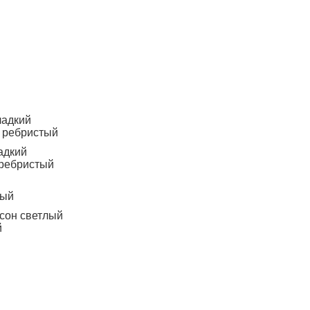
ладкий
д ребристый
адкий
 ребристый
тый
ксон светлый
й