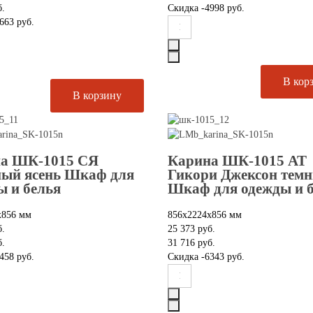
б.
Скидка
-4998 руб.
663 руб.
а ШК-1015 СЯ
Карина ШК-1015 АТ
ый ясень Шкаф для
Гикори Джексон тем
ы и белья
Шкаф для одежды и 
х856 мм
856х2224х856 мм
б.
25 373 руб.
б.
31 716 руб.
458 руб.
Скидка
-6343 руб.