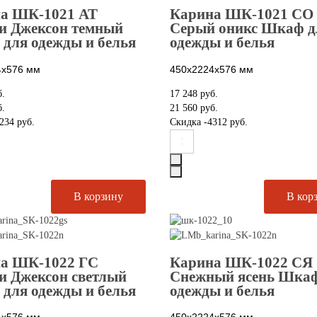
а ШК-1021 АТ
Карина ШК-1021 СО
и Джексон темный
Серый оникс Шкаф д
для одежды и белья
одежды и белья
4х576
мм
450х2224х576
мм
б.
17 248 руб.
б.
21 560 руб.
234 руб.
Скидка
-4312 руб.
а ШК-1022 ГС
Карина ШК-1022 СЯ
и Джексон светлый
Снежный ясень Шкаф
для одежды и белья
одежды и белья
4х576
мм
450х2224х576
мм