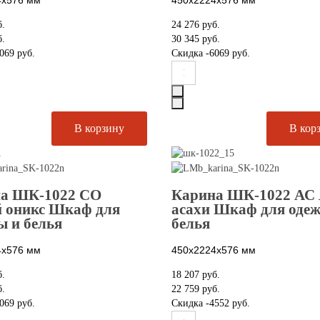
б.
24 276 руб.
б.
30 345 руб.
069 руб.
Скидка
-6069 руб.
а ШК-1022 СО
Карина ШК-1022 АС 
 оникс Шкаф для
асахи Шкаф для оде
ы и белья
белья
4х576
мм
450х2224х576
мм
б.
18 207 руб.
б.
22 759 руб.
069 руб.
Скидка
-4552 руб.