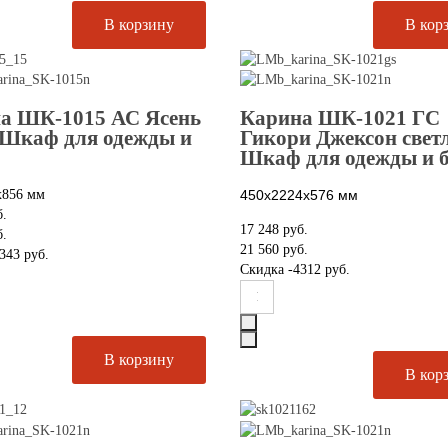
а ШК-1015 АС Ясень
Карина ШК-1021 ГС
 Шкаф для одежды и
Гикори Джексон свет
Шкаф для одежды и 
х856 мм
450х2224х576
мм
б.
17 248 руб.
б.
21 560 руб.
343 руб.
Скидка
-4312 руб.