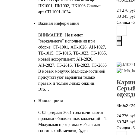
ПК1001, ПК1002, ПК1003 Спальгя
24 276 ру
арт СП 1001-1024
30 345 ру
Скидка
-6
Важная информация
ВНИМАНИЕ! Не имеют
"зеркального" исполнения при
сборке: СТ-1001, АН-1026, АН-1027,
ТБ-1015, ТБ-1016, ТБ-1023, ТБ-1035,
новый ассортимент: АН-2826,
АН-2827, ТБ-2816, ТБ-2823, ТБ-2835
В новых модулях Мелиссы-гостиной
присутствуют варианты только
Карин
правых и только левых секций.
Серый
Это…
одежд
Новые цвета
450х222
С 03 февраля 2021 года начинаются
24 276 ру
продажи обновленных коллекций: 1.
30 345 ру
Модульная программа мебели для
Скидка
-6
гостиных «Камелия», будет