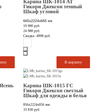
Карина ШК-1014 АТ
ф
Гикори Джексон темный
Шкаф угловой
665х2224х665
мм
19 990 руб.
24 988 руб.
Скидка
-4998 руб.
Ясень
Карина ШК-1015 ГС
Гикори Джексон светлый
Шкаф для одежды и белья
856х2224х856 мм
33 830 руб.