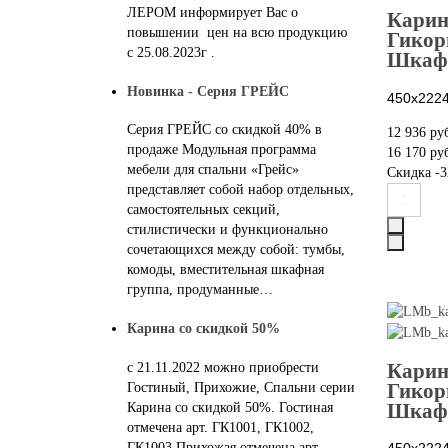
ЛЕРОМ информирует Вас о
Карин
повышении цен на всю продукцию
Гикор
с 25.08.2023г .
Шкаф 
Новинка - Серия ГРЕЙС
450х222
Серия ГРЕЙС со скидкой 40% в
12 936 ру
продаже Модульная программа
16 170 ру
мебели для спальни «Грейс»
Скидка
-3
представляет собой набор отдельных,
самостоятельных секций,
стилистически и функционально
сочетающихся между собой: тумбы,
комоды, вместительная шкафная
группа, продуманные…
Карина со скидкой 50%
Карин
с 21.11.2022 можно приобрести
Гикор
Гостиный, Прихожие, Спальни серии
Шкаф 
Карина со скидкой 50%. Гостиная
отмечена арт. ГК1001, ГК1002,
ГК1003 Прихожая отмечена арт
450х222