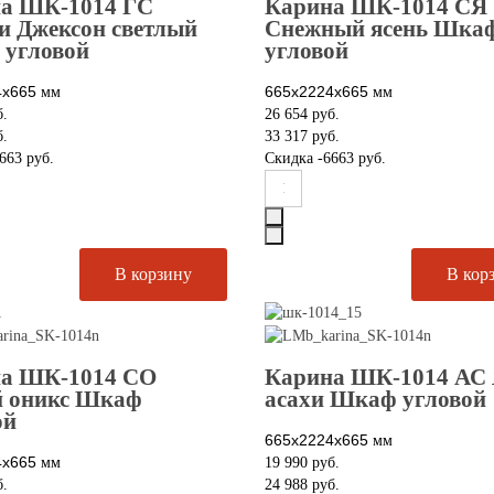
а ШК-1014 ГС
Карина ШК-1014 СЯ
и Джексон светлый
Снежный ясень Шка
угловой
угловой
4х665
665х2224х665
мм
мм
б.
26 654 руб.
б.
33 317 руб.
663 руб.
Скидка
-6663 руб.
а ШК-1014 СО
Карина ШК-1014 АС 
 оникс Шкаф
асахи Шкаф угловой
ой
665х2224х665
мм
4х665
мм
19 990 руб.
б.
24 988 руб.