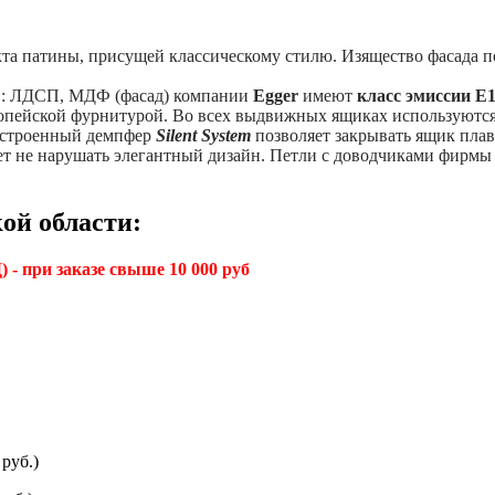
кта патины, присущей классическому стилю. Изящество фасада п
в: ЛДСП, МДФ (фасад) компании
Egger
имеют
класс эмиссии Е
пейской фурнитурой. Во всех выдвижных ящиках используютс
Встроенный демпфер
Silent System
позволяет закрывать ящик пла
яет не нарушать элегантный дизайн. Петли с доводчиками фирм
ой области:
 - при заказе свыше 10 000 руб
руб.)