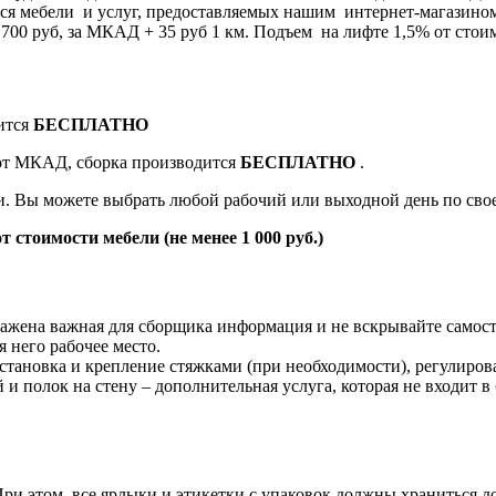
я мебели и услуг, предоставляемых нашим интернет-магазином 8
0 руб, за МКАД + 35 руб 1 км. Подъем на лифте 1,5% от стоим
ится
БЕСПЛАТНО
 от МКАД, сборка производится
БЕСПЛАТНО
.
ки. Вы можете выбрать любой рабочий или выходной день по св
т стоимости мебели (не менее 1 000 руб.)
жена важная для сборщика информация и не вскрывайте самост
 него рабочее место.
становка и крепление стяжками (при необходимости), регулиров
й и полок на стену – дополнительная услуга, которая не входит в
и этом, все ярлыки и этикетки с упаковок должны храниться до