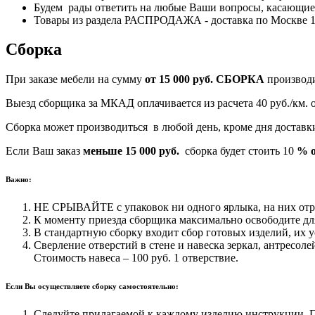
Будем рады ответить на любые Ваши вопросы, касающиес
Товары из раздела РАСПРОДАЖА - доставка по Москве 170
Сборка
При заказе мебели на сумму
от 15 000 руб.
СБОРКА
производ
Выезд сборщика за МКАД оплачивается из расчета 40 руб./км.
Сборка может производиться в любой день, кроме дня достав
Если Ваш заказ
меньше 15 000 руб.
сборка будет стоить 10
% о
Важно:
НЕ СРЫВАЙТЕ с упаковок ни одного ярлыка, на них отра
К моменту приезда сборщика максимально освободите для
В стандартную сборку входит сбор готовых изделий, их у
Сверление отверстий в стене и навеска зеркал, антресоле
Стоимость навеса – 100 руб. 1 отверствие.
Если Вы осуществляете сборку самостоятельно:
Следуйте прилагаемой к каждому изделию инструкции. Пр