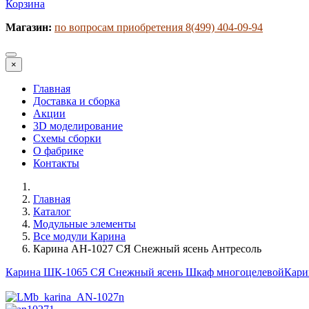
Корзина
Магазин:
по вопросам приобретения 8(499) 404-09-94
×
Главная
Доставка и сборка
Акции
3D моделирование
Схемы сборки
О фабрике
Контакты
Главная
Каталог
Модульные элементы
Все модули Карина
Карина АН-1027 СЯ Снежный ясень Антресоль
Карина ШК-1065 СЯ Снежный ясень Шкаф многоцелевой
Кари