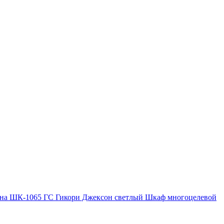
на ШК-1065 ГС Гикори Джексон светлый Шкаф многоцелевой