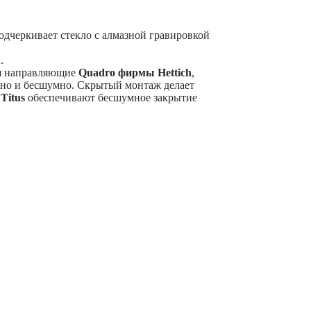
одчеркивает стекло с алмазной гравировкой
1
.
я направляющие
Quadro фирмы Hettich
,
вно и бесшумно. Скрытый монтаж делает
ы
Titus
обеспечивают бесшумное закрытие