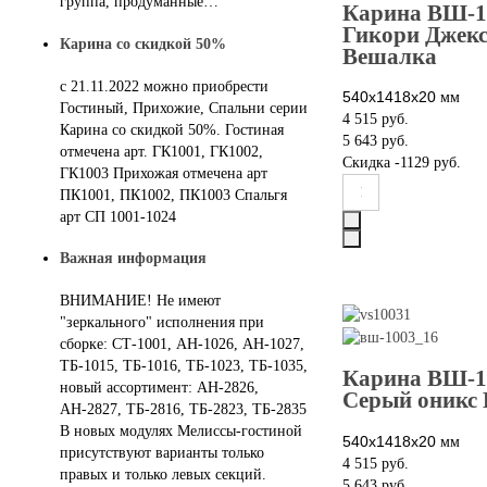
группа, продуманные…
Карина ВШ-1
Гикори Джекс
Карина со скидкой 50%
Вешалка
с 21.11.2022 можно приобрести
540х1418х20
мм
Гостиный, Прихожие, Спальни серии
4 515 руб.
Карина со скидкой 50%. Гостиная
5 643 руб.
отмечена арт. ГК1001, ГК1002,
Скидка
-1129 руб.
ГК1003 Прихожая отмечена арт
ПК1001, ПК1002, ПК1003 Спальгя
арт СП 1001-1024
Важная информация
ВНИМАНИЕ! Не имеют
"зеркального" исполнения при
сборке: СТ-1001, АН-1026, АН-1027,
ТБ-1015, ТБ-1016, ТБ-1023, ТБ-1035,
Карина ВШ-1
новый ассортимент: АН-2826,
Серый оникс
АН-2827, ТБ-2816, ТБ-2823, ТБ-2835
В новых модулях Мелиссы-гостиной
540х1418х20
мм
присутствуют варианты только
4 515 руб.
правых и только левых секций.
5 643 руб.