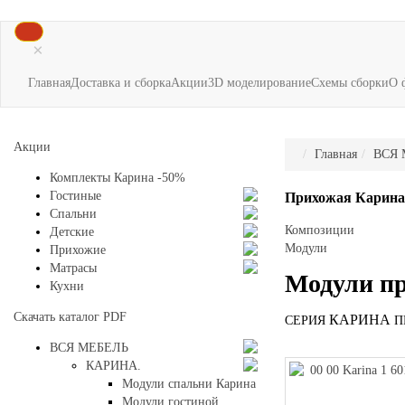
×
Главная
Доставка и сборка
Акции
3D моделирование
Схемы сборки
О 
Акции
Главная
ВСЯ 
Комплекты Карина -50%
Гостиные
Прихожая
Карина
Спальни
Композиции
Детские
Модули
Прихожие
Матрасы
Модули п
Кухни
Скачать каталог
PDF
КАРИНА
СЕРИЯ
П
ВСЯ МЕБЕЛЬ
КАРИНА.
Модули спальни Карина
Модули гостиной