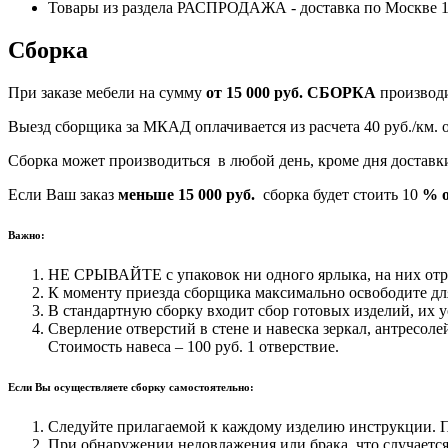
Товары из раздела РАСПРОДАЖА - доставка по Москве 170
Сборка
При заказе мебели на сумму
от 15 000 руб.
СБОРКА
производ
Выезд сборщика за МКАД оплачивается из расчета 40 руб./км.
Сборка может производиться в любой день, кроме дня достав
Если Ваш заказ
меньше 15 000 руб.
сборка будет стоить 10
% о
Важно:
НЕ СРЫВАЙТЕ с упаковок ни одного ярлыка, на них отра
К моменту приезда сборщика максимально освободите для
В стандартную сборку входит сбор готовых изделий, их у
Сверление отверстий в стене и навеска зеркал, антресоле
Стоимость навеса – 100 руб. 1 отверствие.
Если Вы осуществляете сборку самостоятельно:
Следуйте прилагаемой к каждому изделию инструкции. Пр
При обнаружении недовлажения или брака, что случается 