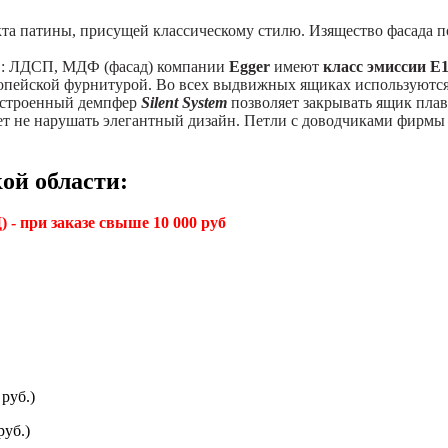
кта патины, присущей классическому стилю. Изящество фасада п
в: ЛДСП, МДФ (фасад) компании
Egger
имеют
класс эмиссии Е
пейской фурнитурой. Во всех выдвижных ящиках используютс
Встроенный демпфер
Silent System
позволяет закрывать ящик пла
яет не нарушать элегантный дизайн. Петли с доводчиками фирм
ой области:
 - при заказе свыше 10 000 руб
руб.)
руб.)