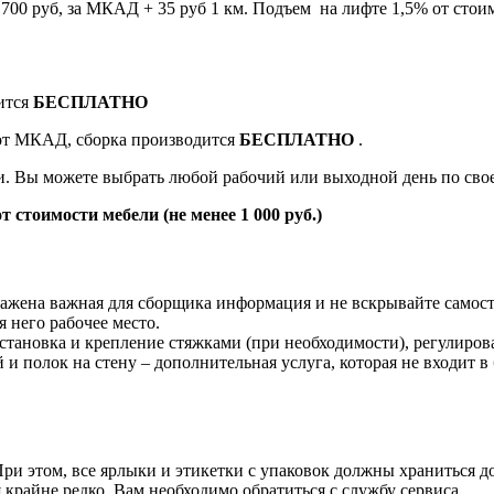
0 руб, за МКАД + 35 руб 1 км. Подъем на лифте 1,5% от стоим
ится
БЕСПЛАТНО
 от МКАД, сборка производится
БЕСПЛАТНО
.
ки. Вы можете выбрать любой рабочий или выходной день по св
т стоимости мебели (не менее 1 000 руб.)
жена важная для сборщика информация и не вскрывайте самост
 него рабочее место.
становка и крепление стяжками (при необходимости), регулиров
й и полок на стену – дополнительная услуга, которая не входит в
и этом, все ярлыки и этикетки с упаковок должны храниться до
крайне редко, Вам необходимо обратиться с службу сервиса.