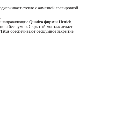
одчеркивает стекло с алмазной гравировкой
1
.
я направляющие
Quadro фирмы Hettich
,
вно и бесшумно. Скрытый монтаж делает
ы
Titus
обеспечивают бесшумное закрытие