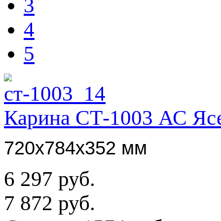
3
4
5
Карина СТ-1003 АС Ясе
720х784х352
мм
6 297 руб.
7 872 руб.