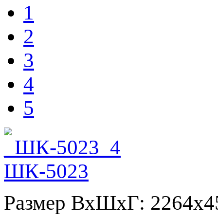
1
2
3
4
5
ШК-5023
Размер ВхШхГ: 2264х4