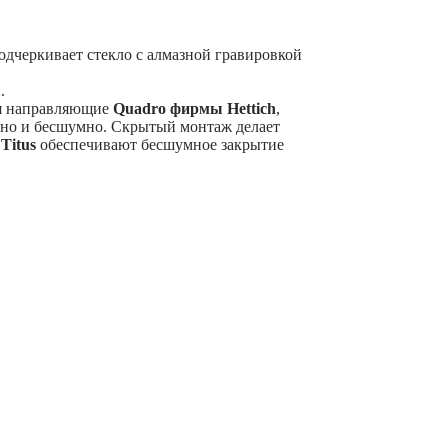
одчеркивает стекло с алмазной гравировкой
1
.
я направляющие
Quadro фирмы Hettich
,
вно и бесшумно. Скрытый монтаж делает
ы
Titus
обеспечивают бесшумное закрытие