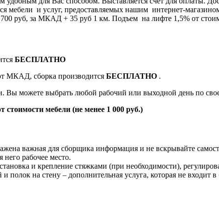
 удобным для Вас способом. Выставляется счет для оплаты. Дос
я мебели и услуг, предоставляемых нашим интернет-магазином 8
0 руб, за МКАД + 35 руб 1 км. Подъем на лифте 1,5% от стоим
ится
БЕСПЛАТНО
 от МКАД, сборка производится
БЕСПЛАТНО
.
ки. Вы можете выбрать любой рабочий или выходной день по св
т стоимости мебели (не менее 1 000 руб.)
жена важная для сборщика информация и не вскрывайте самост
 него рабочее место.
становка и крепление стяжками (при необходимости), регулиров
й и полок на стену – дополнительная услуга, которая не входит в