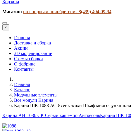
Корзина
Магазин:
по вопросам приобретения 8(499) 404-09-94
×
Главная
Доставка и сборка
Акции
3D моделирование
Схемы сборки
О фабрике
Контакты
Главная
Каталог
Модульные элементы
Все модули Карина
Карина ШК-1088 АС Ясень асахи Шкаф многофункцион
Карина АН-1036 СК Серый кашемир Антресоль
Карина ШК-10