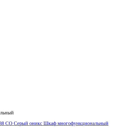
альный
88 СО Серый оникс Шкаф многофункциональный