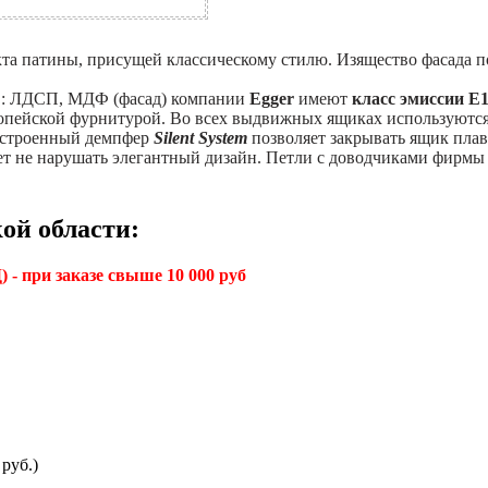
кта патины, присущей классическому стилю. Изящество фасада п
в: ЛДСП, МДФ (фасад) компании
Egger
имеют
класс эмиссии Е
пейской фурнитурой. Во всех выдвижных ящиках используютс
Встроенный демпфер
Silent System
позволяет закрывать ящик пла
яет не нарушать элегантный дизайн. Петли с доводчиками фирм
ой области:
 - при заказе свыше 10 000 руб
руб.)