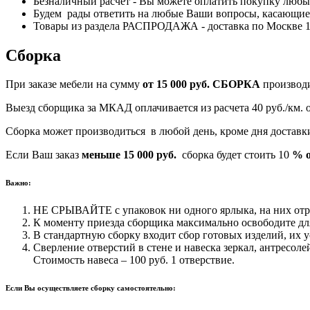
Безналичный расчет - Вы можете оплатить покупку любым
Будем рады ответить на любые Ваши вопросы, касающиес
Товары из раздела РАСПРОДАЖА - доставка по Москве 170
Сборка
При заказе мебели на сумму
от 15 000 руб.
СБОРКА
производ
Выезд сборщика за МКАД оплачивается из расчета 40 руб./км.
Сборка может производиться в любой день, кроме дня достав
Если Ваш заказ
меньше 15 000 руб.
сборка будет стоить 10
% о
Важно:
НЕ СРЫВАЙТЕ с упаковок ни одного ярлыка, на них отра
К моменту приезда сборщика максимально освободите для
В стандартную сборку входит сбор готовых изделий, их у
Сверление отверстий в стене и навеска зеркал, антресоле
Стоимость навеса – 100 руб. 1 отверствие.
Если Вы осуществляете сборку самостоятельно: