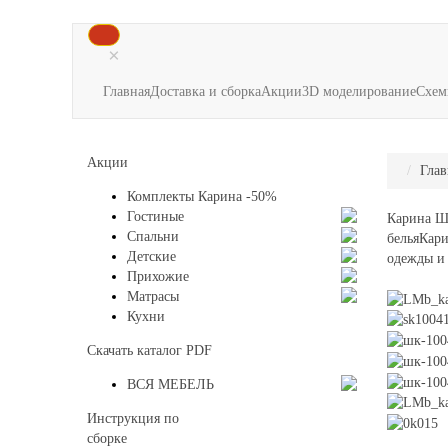
×
Главная
Доставка и сборка
Акции
3D моделирование
Схем
Акции
Глав
Комплекты Карина -50%
Гостиные
Карина Ш
Спальни
белья
Кари
Детские
одежды и 
Прихожие
Матрасы
Кухни
Скачать каталог
PDF
ВСЯ МЕБЕЛЬ
Инструкция по
сборке