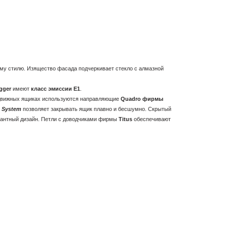
ому стилю. Изящество фасада подчеркивает стекло с алмазной
gger
имеют
класс эмиссии Е1
.
движных ящиках используются направляющие
Quadro фирмы
t System
позволяет закрывать ящик плавно и бесшумно. Скрытый
егантный дизайн. Петли с доводчиками фирмы
Titus
обеспечивают