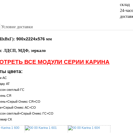
склад
24-час
достав
Условие доставки
900х2224х576
(ШхВхГ):
мм
л: ЛДСП, МДФ, зеркало
ОТРЕТЬ ВСЕ МОДУЛИ СЕРИИ КАРИНА
ты цвета:
и АС
дау АТ
ксон светлый ГС
сень СЯ
сень+Серый Оникс СЯ+СО
хи+Серый Оникс АС+СО
ксон светлый+Серый Оникс ГС+СО
емир СК