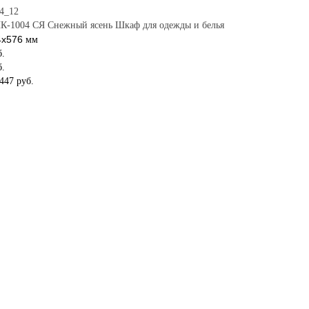
К-1004 СЯ Снежный ясень Шкаф для одежды и белья
4х576
мм
б.
б.
447 руб.