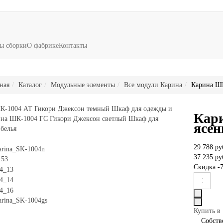
ы сборки
О фабрике
Контакты
ная
Каталог
Модульные элементы
Все модули Карина
Карина ШК
К-1004 АТ Гикори Джексон темный Шкаф для одежды и
Кар
на ШК-1004 ГС Гикори Джексон светлый Шкаф для
ясен
белья
29 788 ру
37 235 ру
Скидка
-7
Купить в 
Собст