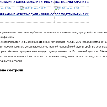
ЛИ КАРИНА СЯ
ВСЕ МОДУЛИ КАРИНА АС
ВСЕ МОДУЛИ КАРИНА ГС
ЛИ КАРИНА АТ
ВСЕ МОДУЛИ КАРИНА СО
ВСЕ МОДУЛИ КАРИНА СК
т уникальное сочетание глубокого тиснения и эффекта патины, присущей классическ
й и фацетом.
отавливается из высококачественных материалов: ЛДСП, МДФ (фасад) компании
E
мебели комплектуется высококачественной европейской фурнитурой. Во всех вы
оторые обеспечат долгую превосходную функциональность. Встроенный демпфер
Silen
ает механизм в нижней части ящика невидимым глазу, что позволяет не нарушать эл
закрытие створки.
вно смотрели