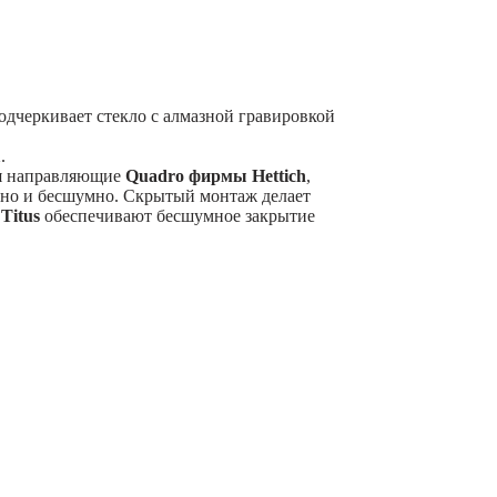
одчеркивает стекло с алмазной гравировкой
1
.
я направляющие
Quadro фирмы Hettich
,
вно и бесшумно. Скрытый монтаж делает
ы
Titus
обеспечивают бесшумное закрытие