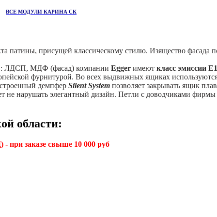
ВСЕ МОДУЛИ КАРИНА СК
кта патины, присущей классическому стилю. Изящество фасада п
в: ЛДСП, МДФ (фасад) компании
Egger
имеют
класс эмиссии Е
пейской фурнитурой. Во всех выдвижных ящиках используютс
Встроенный демпфер
Silent System
позволяет закрывать ящик пла
яет не нарушать элегантный дизайн. Петли с доводчиками фирм
ой области:
 - при заказе свыше 10 000 руб