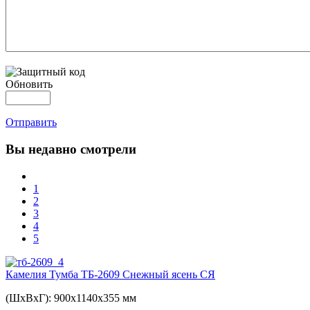
Обновить
Отправить
Вы
недавно смотрели
1
2
3
4
5
Камелия Тумба ТБ-2609 Снежный ясень СЯ
(ШхВхГ): 900х1140х355 мм