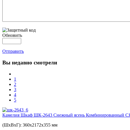
Обновить
Отправить
Вы
недавно смотрели
1
2
3
4
5
Камелия Шкаф ШК-2643 Снежный ясень Комбинированный С
(ШхВхГ): 360х2172х355 мм