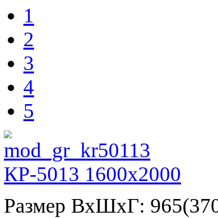
1
2
3
4
5
КР-5013 1600х2000
Размер ВхШхГ: 965(37