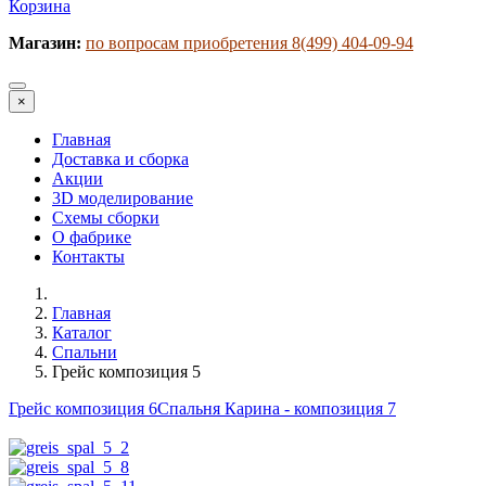
Корзина
Магазин:
по вопросам приобретения 8(499) 404-09-94
×
Главная
Доставка и сборка
Акции
3D моделирование
Схемы сборки
О фабрике
Контакты
Главная
Каталог
Спальни
Грейс композиция 5
Грейс композиция 6
Спальня Карина - композиция 7