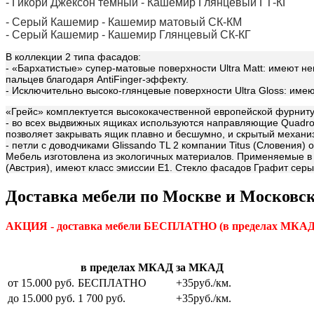
- Гикори Джексон темный - Кашемир Глянцевый ГТ-КГ
- Серый Кашемир - Кашемир матовый СК-КМ
- Серый Кашемир - Кашемир Глянцевый СК-КГ
В коллекции 2 типа фасадов:
- «Бархатистые» супер-матовые поверхности Ultra Matt: имеют 
пальцев благодаря AntiFinger-эффекту.
- Исключительно высоко-глянцевые поверхности Ultra Gloss: име
«Грейс» комплектуется высококачественной европейской фурниту
- во всех выдвижных ящиках используются направляющие Quadro 
позволяет закрывать ящик плавно и бесшумно, и скрытый механиз
- петли с доводчиками Glissando TL 2 компании Titus (Словения)
Мебель изготовлена из экологичных материалов. Применяемые в 
(Австрия), имеют класс эмиссии Е1. Стекло фасадов Графит серы
Доставка мебели по Москве и Московск
АКЦИЯ - доставка мебели БЕСПЛАТНО
(в пределах МКАД)
в пределах МКАД
за МКАД
от 15.000 руб.
БЕСПЛАТНО
+35руб./км.
до 15.000 руб.
1 700 руб.
+35руб./км.