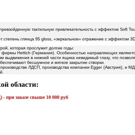
непревзойденную тактильную привлекательность с эффектом Soft T
ют степень глянца 95 gloss, «зеркальное» отражение с эффектом 3
рой, которая прослужит долгие годы:
фирмы Hettich (Германия). Особенностью направляющих являются 
м выдвижения в нижней части ящика невидимый глазу, что позволя
 обеспечивают бесшумное и мягкое закрытие створки.
производстве ЛДСП, производства компании Egger (Австрия), и М
й.
ой области:
 - при заказе свыше 10 000 руб