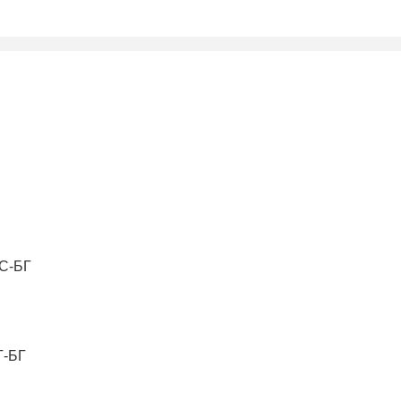
ГС-БГ
Т-БГ