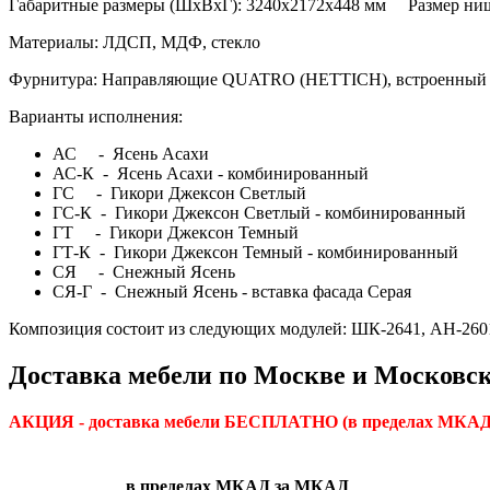
Габаритные размеры (ШхВхГ): 3240х2172х448 мм Размер ниш
Материалы: ЛДСП, МДФ, стекло
Фурнитура: Направляющие QUATRO (HETTICH), встроенный
Варианты исполнения:
АС - Ясень Асахи
АС-К - Ясень Асахи - комбинированный
ГС - Гикори Джексон Светлый
ГС-К - Гикори Джексон Светлый - комбинированный
ГТ - Гикори Джексон Темный
ГТ-К - Гикори Джексон Темный - комбинированный
СЯ - Снежный Ясень
СЯ-Г - Снежный Ясень - вставка фасада Серая
Композиция состоит из следующих модулей: ШК-2641, АН-2601,
Доставка мебели по Москве и Московск
АКЦИЯ - доставка мебели БЕСПЛАТНО
(в пределах МКАД)
в пределах МКАД
за МКАД