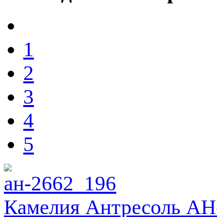
1
2
3
4
5
Камелия Антресоль АН