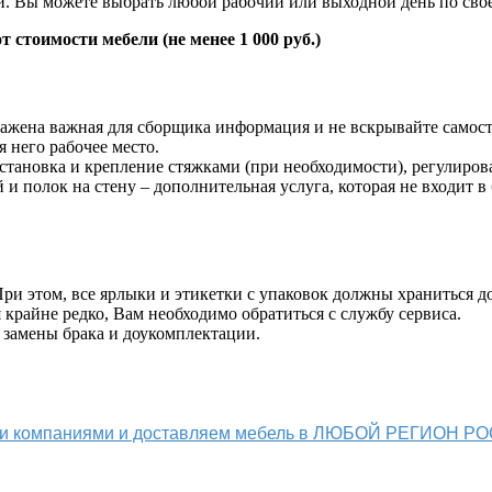
ки. Вы можете выбрать любой рабочий или выходной день по св
т стоимости мебели (не менее 1 000 руб.)
жена важная для сборщика информация и не вскрывайте самост
 него рабочее место.
становка и крепление стяжками (при необходимости), регулиров
й и полок на стену – дополнительная услуга, которая не входит в
и этом, все ярлыки и этикетки с упаковок должны храниться до
крайне редко, Вам необходимо обратиться с службу сервиса.
 замены брака и доукомплектации.
ыми компаниями и доставляем мебель в ЛЮБОЙ РЕГИОН Р