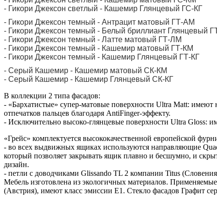
- Гикори Джексон светлый - Кашемир Глянцевый ГС-КГ
- Гикори Джексон темный - Антрацит матовый ГТ-АМ
- Гикори Джексон темный - Белый бриллиант Глянцевый Г
- Гикори Джексон темный - Латте матовый ГТ-ЛМ
- Гикори Джексон темный - Кашемир матовый ГТ-КМ
- Гикори Джексон темный - Кашемир Глянцевый ГТ-КГ
- Серый Кашемир - Кашемир матовый СК-КМ
- Серый Кашемир - Кашемир Глянцевый СК-КГ
В коллекции 2 типа фасадов:
- «Бархатистые» супер-матовые поверхности Ultra Matt: имею
отпечатков пальцев благодаря AntiFinger-эффекту.
- Исключительно высоко-глянцевые поверхности Ultra Gloss: и
«Грейс» комплектуется высококачественной европейской фурни
- во всех выдвижных ящиках используются направляющие Quadr
который позволяет закрывать ящик плавно и бесшумно, и скры
дизайн.
- петли с доводчиками Glissando TL 2 компании Titus (Словени
Мебель изготовлена из экологичных материалов. Применяемые
(Австрия), имеют класс эмиссии Е1. Стекло фасадов Графит се