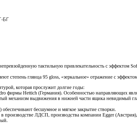
Т-БГ
т непревзойденную тактильную привлекательность с эффектом So
меют степень глянца 95 gloss, «зеркальное» отражение с эффект
турой, которая прослужит долгие годы:
o фирмы Hettich (Германия). Особенностью направляющих являю
тый механизм выдвижения в нижней части ящика невидимый глаз
я) обеспечивают бесшумное и мягкое закрытие створки.
 в производстве ЛДСП, производства компании Egger (Австрия)
рый.