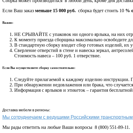
Сборка может производиться в любой день, кроме дня достав
Если Ваш заказ
меньше 15 000 руб.
сборка будет стоить 10
% о
Важно:
НЕ СРЫВАЙТЕ с упаковок ни одного ярлыка, на них отра
К моменту приезда сборщика максимально освободите для
В стандартную сборку входит сбор готовых изделий, их у
Сверление отверстий в стене и навеска зеркал, антресоле
Стоимость навеса – 100 руб. 1 отверствие.
Если Вы осуществляете сборку самостоятельно:
Следуйте прилагаемой к каждому изделию инструкции. Пр
При обнаружении недовлажения или брака, что случается 
Информация с ярлыков и этикеток – гарантия бесплатной
Доставка мебели в регионы:
Мы сотрудничаем с ведущими Российскими транспортн
Мы рады ответить на любые Ваши вопросы 8 (800) 551-89-11.