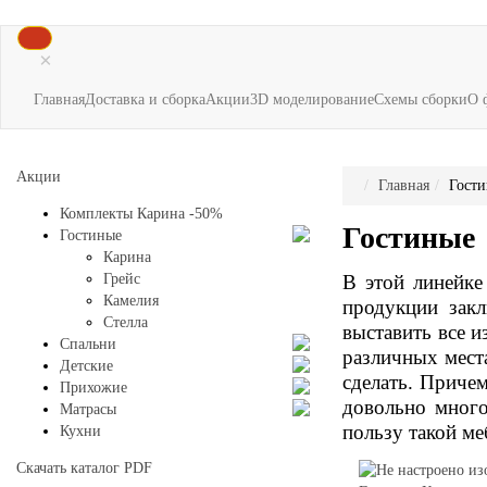
×
Главная
Доставка и сборка
Акции
3D моделирование
Схемы сборки
О 
Акции
Главная
Гост
Комплекты Карина -50%
Гостиные
Гостиные
Карина
В этой линейке
Грейс
Камелия
продукции зак
Стелла
выставить все и
Спальни
различных места
Детские
сделать. Причем
Прихожие
довольно много
Матрасы
пользу такой м
Кухни
Скачать каталог
PDF