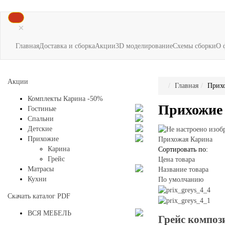
×
Главная
Доставка и сборка
Акции
3D моделирование
Схемы сборки
О 
Акции
Главная
Прих
Комплекты Карина -50%
Прихожие
Гостиные
Спальни
Детские
Прихожие
Прихожая Карина
Карина
Сортировать по:
Грейс
Цена товара
Матрасы
Название товара
Кухни
По умолчанию
Скачать каталог
PDF
ВСЯ МЕБЕЛЬ
Грейс композ