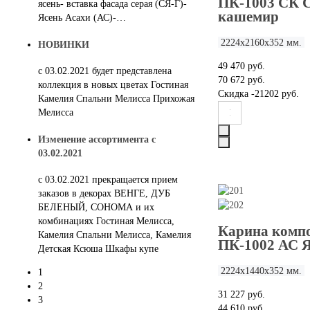
ПК-1003 СК 
ясень- вставка фасада серая (СЯ-Г)-
кашемир
Ясень Асахи (АС)-…
2224х2160х352 мм.
НОВИНКИ
49 470 руб.
с 03.02.2021 будет представлена
70 672 руб.
коллекция в новых цветах Гостиная
Скидка
-21202 руб.
Камелия Спальни Мелисса Прихожая
Мелисса
Изменение ассортимента с
03.02.2021
c 03.02.2021 прекращается прием
заказов в декорах ВЕНГЕ, ДУБ
БЕЛЕНЫЙ, СОНОМА и их
комбинациях Гостиная Мелисса,
Карина компо
Камелия Спальни Мелисса, Камелия
ПК-1002 АС Я
Детская Ксюша Шкафы купе
2224х1440х352 мм.
1
2
31 227 руб.
3
44 610 руб.