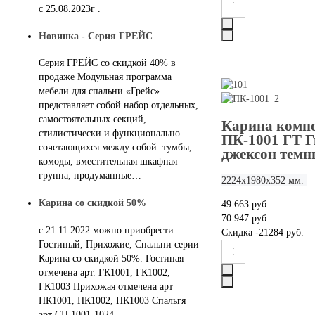
с 25.08.2023г .
Новинка - Серия ГРЕЙС
Серия ГРЕЙС со скидкой 40% в
продаже Модульная программа
мебели для спальни «Грейс»
представляет собой набор отдельных,
самостоятельных секций,
Карина компо
стилистически и функционально
ПК-1001 ГТ 
сочетающихся между собой: тумбы,
джексон тем
комоды, вместительная шкафная
группа, продуманные…
2224х1980х352 мм.
Карина со скидкой 50%
49 663 руб.
70 947 руб.
с 21.11.2022 можно приобрести
Скидка
-21284 руб.
Гостиный, Прихожие, Спальни серии
Карина со скидкой 50%. Гостиная
отмечена арт. ГК1001, ГК1002,
ГК1003 Прихожая отмечена арт
ПК1001, ПК1002, ПК1003 Спальгя
арт СП 1001-1024